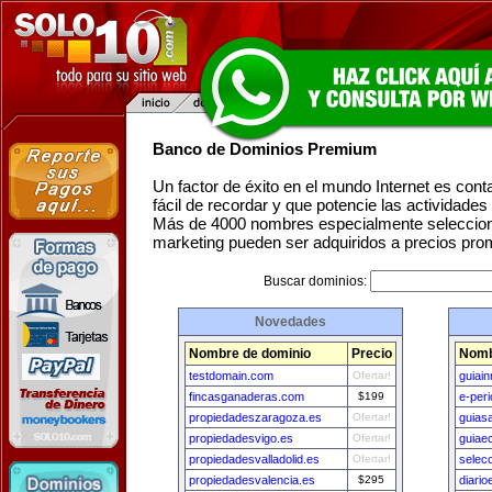
Banco de Dominios Premium
Un factor de éxito en el mundo Internet es con
fácil de recordar y que potencie las actividade
Más de 4000 nombres especialmente seleccion
marketing pueden ser adquiridos a precios pro
Buscar dominios:
Novedades
Nombre de dominio
Precio
Nomb
testdomain.com
Ofertar!
guiai
fincasganaderas.com
$199
e-per
propiedadeszaragoza.es
Ofertar!
guias
propiedadesvigo.es
Ofertar!
guiae
propiedadesvalladolid.es
Ofertar!
selec
propiedadesvalencia.es
$295
diari