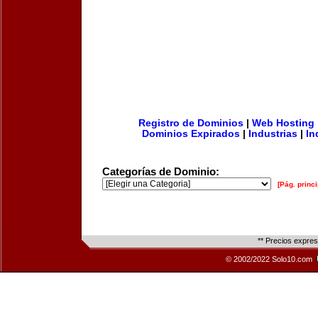
Registro de Dominios
|
Web Hosting
Dominios Expirados
|
Industrias
|
In
Categorías de Dominio:
[Pág. princi
** Precios expre
© 2002/2022 Solo10.com