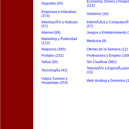
Economia, Dinero y Finan
Deportes (45)
(113)
Empresas e Industrias
Gobierno (16)
(374)
InformaciÃ³n y Noticias
InformÃ¡tica y ComputaciÃ
(57)
(57)
Internet (99)
Juegos y Entretenimiento (
Marketing y Publicidad
Medicina (9)
(122)
Negocios (385)
Ofertas de la Semana (12)
Portales (231)
Profesiones y Empleo (169
Salud (30)
Sin Clasificar (982)
TelevisiÃ³n y EspectÃ¡culo
TecnologÃ­a (43)
(33)
Viajes,Turismo y
Web Hosting y Dominios (
Hospedaje (254)