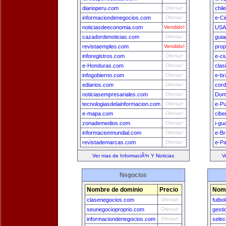
diarioperu.com
Ofertar!
chil
informaciondenegocios.com
Ofertar!
e-Ci
noticiasdeeconomia.com
Vendido!
USA
cazadordenoticias.com
Ofertar!
guia
revistaempleo.com
Vendido!
prop
inforegistros.com
Ofertar!
e-ci
e-Honduras.com
Ofertar!
clas
infogobierno.com
Ofertar!
e-br
ediarios.com
Ofertar!
cord
noticiasempresariales.com
Ofertar!
Dom
tecnologiasdelainformacion.com
Ofertar!
e-Pu
e-mapa.com
Ofertar!
cibe
zonademedios.com
Ofertar!
i-gu
informacionmundial.com
Ofertar!
e-Br
revistademarcas.com
Ofertar!
e-Pa
Ver mas de InformaciÃ³n Y Noticias
V
Negocios
Nombre de dominio
Precio
Nomb
clasenegocios.com
Ofertar!
futbo
seunegocioproprio.com
Ofertar!
gest
informaciondenegocios.com
Ofertar!
sele