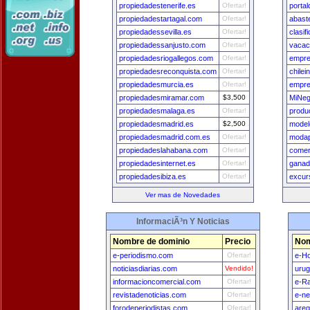
propiedadestenerife.es
Ofertar!
porta
propiedadestartagal.com
Ofertar!
abast
propiedadessevilla.es
Ofertar!
clasi
propiedadessanjusto.com
Ofertar!
vacac
propiedadesriogallegos.com
Ofertar!
empre
propiedadesreconquista.com
Ofertar!
chilei
propiedadesmurcia.es
Ofertar!
empre
propiedadesmiramar.com
$3,500
MiNeg
propiedadesmalaga.es
Ofertar!
produ
propiedadesmadrid.es
$2,500
modelo
propiedadesmadrid.com.es
Ofertar!
modap
propiedadeslahabana.com
Ofertar!
comer
propiedadesinternet.es
Ofertar!
ganad
propiedadesibiza.es
Ofertar!
excur
Ver mas de Novedades
InformaciÃ³n Y Noticias
Nombre de dominio
Precio
Nom
e-periodismo.com
Ofertar!
e-H
noticiasdiarias.com
Vendido!
uru
informacioncomercial.com
Ofertar!
e-Ra
revistadenoticias.com
Ofertar!
e-n
forodeperiodistas.com
Ofertar!
areq