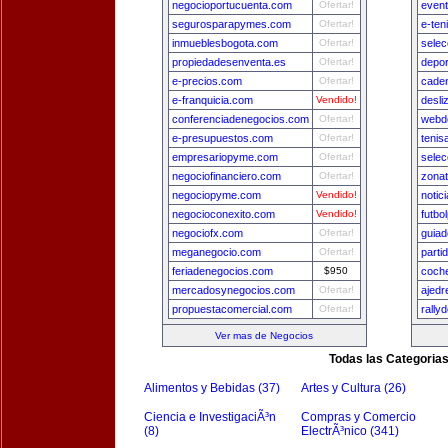
negocioportucuenta.com
Ofertar!
even
segurosparapymes.com
Ofertar!
e-ten
inmueblesbogota.com
Ofertar!
selec
propiedadesenventa.es
Ofertar!
depo
e-precios.com
Ofertar!
cade
e-franquicia.com
Vendido!
desli
conferenciadenegocios.com
Ofertar!
webde
e-presupuestos.com
Ofertar!
tenis
empresariopyme.com
Ofertar!
selec
negociofinanciero.com
Ofertar!
zona
negociopyme.com
Vendido!
notic
negocioconexito.com
Vendido!
futbo
negociofx.com
Ofertar!
guia
meganegocio.com
Ofertar!
parti
feriadenegocios.com
$950
coch
mercadosynegocios.com
Ofertar!
ajedr
propuestacomercial.com
Ofertar!
rally
Ver mas de Negocios
Todas las Categoria
Alimentos y Bebidas (37)
Artes y Cultura (26)
Ciencia e InvestigaciÃ³n
Compras y Comercio
(8)
ElectrÃ³nico (341)