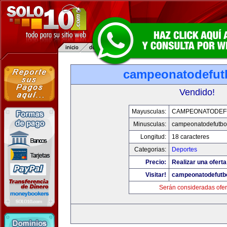
campeonatodefut
Vendido!
Mayusculas:
CAMPEONATODEF
Minusculas:
campeonatodefutbo
Longitud:
18 caracteres
Categorias:
Deportes
Precio:
Realizar una oferta
Visitar!
campeonatodefutb
Serán consideradas ofer