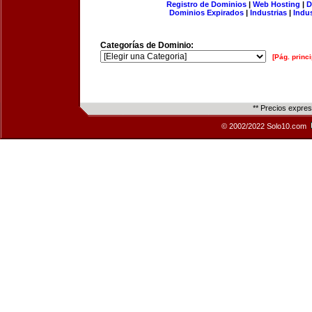
Registro de Dominios
|
Web Hosting
|
D
Dominios Expirados
|
Industrias
|
Indu
Categorías de Dominio:
[Pág. princi
** Precios expre
© 2002/2022 Solo10.com