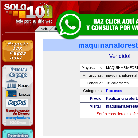
maquinariafores
Vendido!
Mayusculas:
MAQUINARIAFOR
Minusculas:
maquinariaforesta
Longitud:
18 caracteres
Categorias:
Recursos
Precio:
Realizar una ofert
Visitar!
maquinariaforest
Serán consideradas ofer