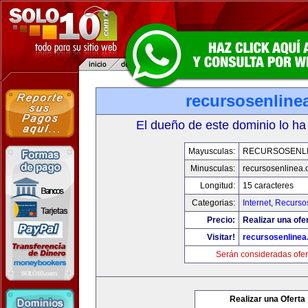
recursosenline
El dueño de este dominio lo ha
Mayusculas:
RECURSOSENL
Minusculas:
recursosenlinea
Longitud:
15 caracteres
Categorias:
Internet
,
Recurso
Precio:
Realizar una ofer
Visitar!
recursosenline
Serán consideradas ofer
Realizar una Oferta