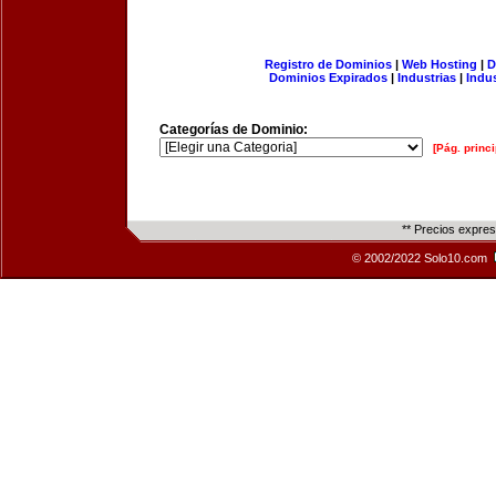
Registro de Dominios
|
Web Hosting
|
D
Dominios Expirados
|
Industrias
|
Indu
Categorías de Dominio:
[Pág. princi
** Precios expre
© 2002/2022 Solo10.com