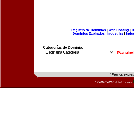
Registro de Dominios
|
Web Hosting
|
D
Dominios Expirados
|
Industrias
|
Indu
Categorías de Dominio:
[Pág. princi
** Precios expre
© 2002/2022 Solo10.com