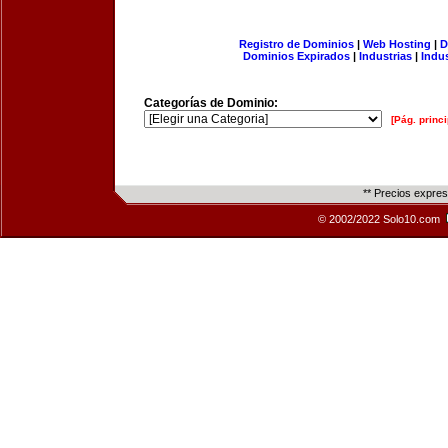
Registro de Dominios
|
Web Hosting
|
D
Dominios Expirados
|
Industrias
|
Indu
Categorías de Dominio:
[Pág. princi
** Precios expre
© 2002/2022 Solo10.com