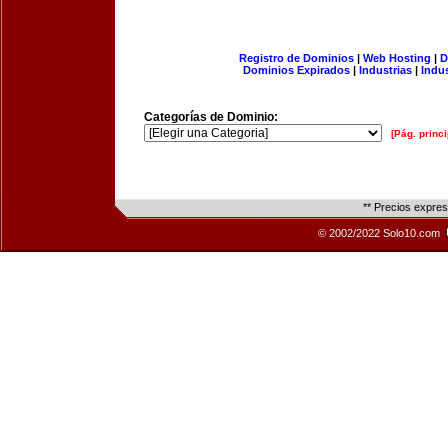
Registro de Dominios
|
Web Hosting
|
D
Dominios Expirados
|
Industrias
|
Indu
Categorías de Dominio:
[Pág. princi
** Precios expre
© 2002/2022 Solo10.com