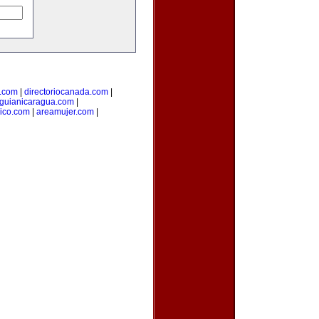
l.com
|
directoriocanada.com
|
guianicaragua.com
|
ico.com
|
areamujer.com
|