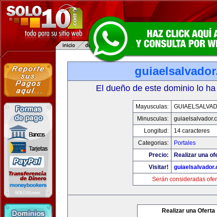
guiaelsalvado
El dueño de este dominio lo ha
Mayusculas:
GUIAELSALVA
Minusculas:
guiaelsalvador.
Longitud:
14 caracteres
Categorias:
Portales
Precio:
Realizar una of
Visitar!
guiaelsalvador
Serán consideradas ofer
Realizar una Oferta