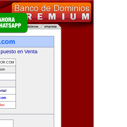
r.com
 puesto en Venta
DOR.COM
com
erta!
.com
tas