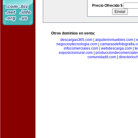
Precio Ofrecido $
Otros dominios en venta:
descargas365.com
|
alquilerinmuebles.com
|
e
negocioytecnologia.com
|
camarasdefotografia.
infocomerciales.com
|
webdescarga.com
|
t
exposicionrural.com
|
producciondecomerciale
comunidadit.com
|
directorioc