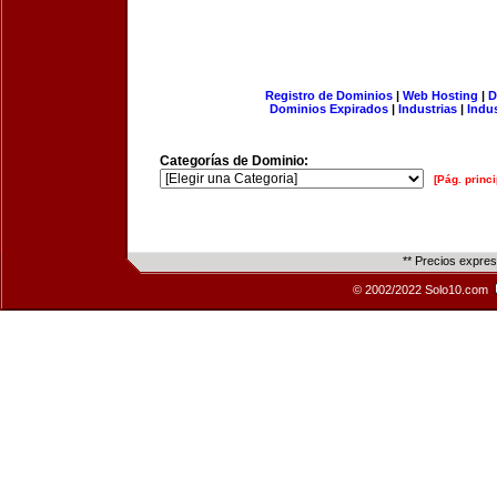
Registro de Dominios
|
Web Hosting
|
D
Dominios Expirados
|
Industrias
|
Indu
Categorías de Dominio:
[Pág. princi
** Precios expre
© 2002/2022 Solo10.com