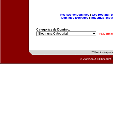
Registro de Dominios
|
Web Hosting
|
D
Dominios Expirados
|
Industrias
|
Indu
Categorías de Dominio:
[Pág. princi
** Precios expre
© 2002/2022 Solo10.com