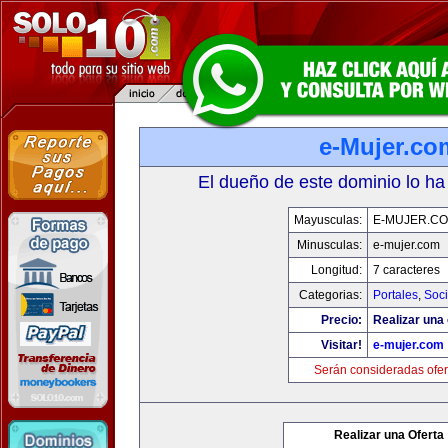
e-Mujer.co
El dueño de este dominio lo ha
Mayusculas:
E-MUJER.C
Minusculas:
e-mujer.com
Longitud:
7 caracteres
Categorias:
Portales
,
Soc
Precio:
Realizar una 
Visitar!
e-mujer.com
Serán consideradas ofer
Realizar una Oferta