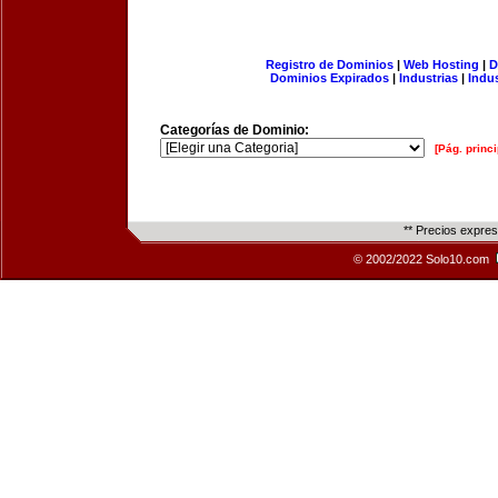
Registro de Dominios
|
Web Hosting
|
D
Dominios Expirados
|
Industrias
|
Indu
Categorías de Dominio:
[Pág. princi
** Precios expre
© 2002/2022 Solo10.com