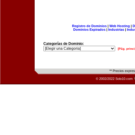
Registro de Dominios
|
Web Hosting
|
D
Dominios Expirados
|
Industrias
|
Indu
Categorías de Dominio:
[Pág. princi
** Precios expre
© 2002/2022 Solo10.com