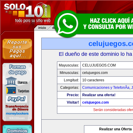
celujuegos.
El dueño de este dominio lo ha
Mayusculas:
CELUJUEGOS.COM
Minusculas:
celujuegos.com
Longitud:
10 caracteres
Categorias:
Comunicaciones y TelefonÃ­a
,
J
Precio:
Realizar una oferta!
Visitar!
celujuegos.com
Serán consideradas ofer
Realizar una Oferta