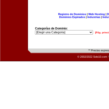
Registro de Dominios
|
Web Hosting
|
D
Dominios Expirados
|
Industrias
|
Indu
Categorías de Dominio:
[Pág. princi
** Precios expre
© 2002/2022 Solo10.com