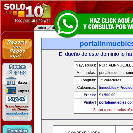
portalinmueble
El dueño de este dominio lo ha
Mayusculas:
PORTALINMUEBLE
Minusculas:
portalinmuebles.com
Longitud:
15 caracteres
Categorias:
Inmuebles y Propie
Precio:
$1,500.00
Visitar!
portalinmuebles.co
Serán consideradas ofer
R