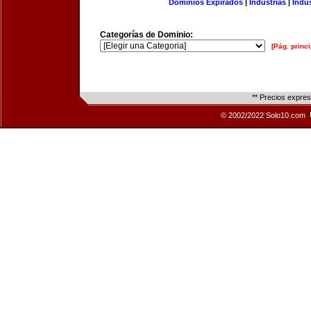
Dominios Expirados
|
Industrias
|
Indu
Categorías de Dominio:
[Pág. princi
** Precios expre
© 2002/2022 Solo10.com