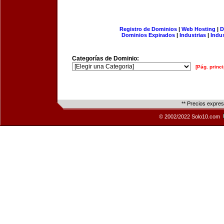
Registro de Dominios
|
Web Hosting
|
D
Dominios Expirados
|
Industrias
|
Indu
Categorías de Dominio:
[Pág. princi
** Precios expre
© 2002/2022 Solo10.com