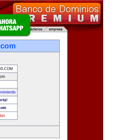
.com
OS.COM
com
enimiento
erta!
.com
tas