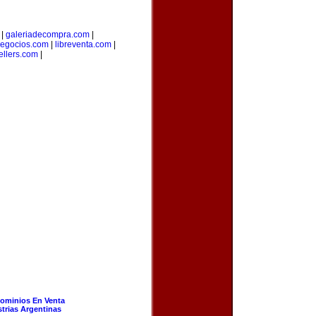
|
galeriadecompra.com
|
egocios.com
|
libreventa.com
|
ellers.com
|
ominios En Venta
strias Argentinas