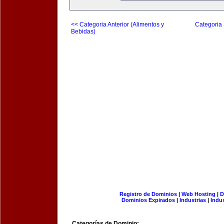
<< Categoria Anterior (Alimentos y
Categoria 
Bebidas)
Registro de Dominios
|
Web Hosting
|
D
Dominios Expirados
|
Industrias
|
Indu
Categorías de Dominio: