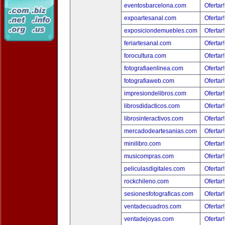
eventosbarcelona.com
Ofertar
expoartesanal.com
Ofertar
exposiciondemuebles.com
Ofertar
feriartesanal.com
Ofertar
forocultura.com
Ofertar
fotografiaenlinea.com
Ofertar
fotografiaweb.com
Ofertar
impresiondelibros.com
Ofertar
librosdidacticos.com
Ofertar
librosinteractivos.com
Ofertar
mercadodeartesanias.com
Ofertar
minilibro.com
Ofertar
musicompras.com
Ofertar
peliculasdigitales.com
Ofertar
rockchileno.com
Ofertar
sesionesfotograficas.com
Ofertar
ventadecuadros.com
Ofertar
ventadejoyas.com
Ofertar